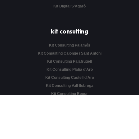
Kit Digital S’Agaró
kit consulting
Kit Consulting Palamós
Kit Consulting Calonge i Sant Antoni
Kit Consulting Palafrugell
Kit Consulting Platja d'Aro
Kit Consulting Castell d'Aro
Kit Consulting Vall-llobrega
Kit Consulting Begur
Kit Consulting Mont-ras
Kit Consulting Sant Feliu de Guíxols
Kit Consulting Santa Cristina d'Aro
Kit Consulting S’Agaró