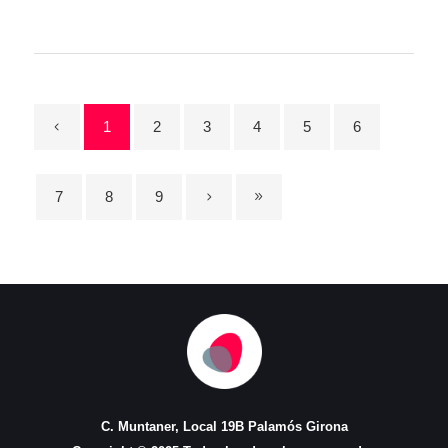
1
2
3
4
5
6
7
8
9
C. Muntaner, Local 19B Palamós Girona