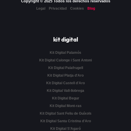
Copyright © 2025 Todos los derechos reservados
Legal
Privacidad
Cookies
Blog
kit digital
Kit Digital Palamós
Kit Digital Calonge i Sant Antoni
Kit Digital Palafrugell
Kit Digital Platja d'Aro
Kit Digital Castell d'Aro
Kit Digital Vall-llobrega
Kit Digital Begur
Kit Digital Mont-ras
Kit Digital Sant Feliu de Guíxols
Kit Digital Santa Cristina d'Aro
Kit Digital S’Agaró