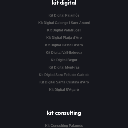
kit digital
Kit Digital Palamós
Kit Digital Calonge i Sant Antoni
Kit Digital Palafrugell
Kit Digital Platja d'Aro
Kit Digital Castell d'Aro
Kit Digital Vall-llobrega
Kit Digital Begur
Kit Digital Mont-ras
Kit Digital Sant Feliu de Guíxols
Kit Digital Santa Cristina d'Aro
Kit Digital S’Agaró
kit consulting
Kit Consulting Palamós