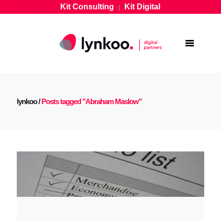
Kit Consulting
Kit Digital
|
lynkoo
/
Posts tagged "Abraham Maslow"