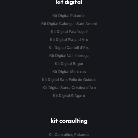
kit digital
Kit Digital Palamós
Kit Digital Calonge i Sant Antoni
Kit Digital Palafrugell
Kit Digital Platja d'Aro
Kit Digital Castell d'Aro
Kit Digital Vall-llobrega
Kit Digital Begur
Kit Digital Mont-ras
Kit Digital Sant Feliu de Guíxols
Kit Digital Santa Cristina d'Aro
Kit Digital S’Agaró
kit consulting
Kit Consulting Palamós