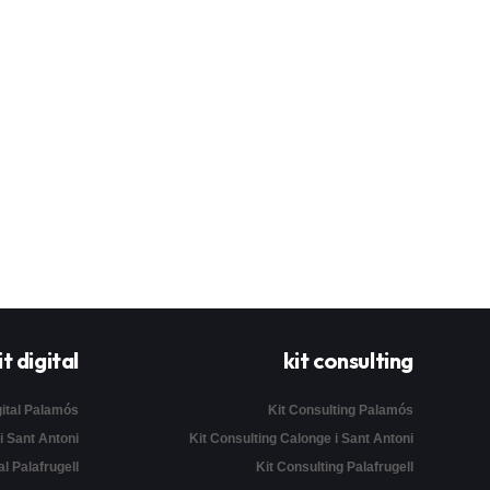
it digital
kit consulting
gital Palamós
Kit Consulting Palamós
 i Sant Antoni
Kit Consulting Calonge i Sant Antoni
al Palafrugell
Kit Consulting Palafrugell