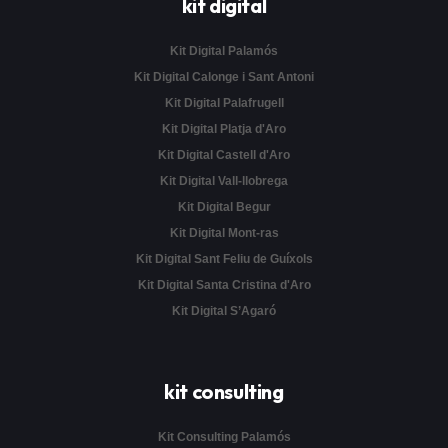
kit digital
Kit Digital Palamós
Kit Digital Calonge i Sant Antoni
Kit Digital Palafrugell
Kit Digital Platja d'Aro
Kit Digital Castell d'Aro
Kit Digital Vall-llobrega
Kit Digital Begur
Kit Digital Mont-ras
Kit Digital Sant Feliu de Guíxols
Kit Digital Santa Cristina d'Aro
Kit Digital S’Agaró
kit consulting
Kit Consulting Palamós