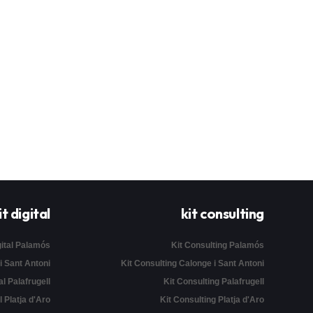
it digital
kit consulting
gital Palamós
Kit Consulting Palamós
 i Sant Antoni
Kit Consulting Calonge i Sant Antoni
al Palafrugell
Kit Consulting Palafrugell
l Platja d'Aro
Kit Consulting Platja d'Aro