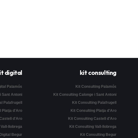
it digital
kit consulting
gital Palamós
Kit Consulting Palamós
 i Sant Antoni
Kit Consulting Calonge i Sant Antoni
al Palafrugell
Kit Consulting Palafrugell
l Platja d'Aro
Kit Consulting Platja d'Aro
 Castell d'Aro
Kit Consulting Castell d'Aro
l Vall-llobrega
Kit Consulting Vall-llobrega
 Digital Begur
Kit Consulting Begur