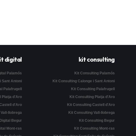
it digital
kit consulting
gital Palamós
Kit Consulting Palamós
 i Sant Antoni
Kit Consulting Calonge i Sant Antoni
al Palafrugell
Kit Consulting Palafrugell
l Platja d'Aro
Kit Consulting Platja d'Aro
 Castell d'Aro
Kit Consulting Castell d'Aro
l Vall-llobrega
Kit Consulting Vall-llobrega
 Digital Begur
Kit Consulting Begur
gital Mont-ras
Kit Consulting Mont-ras