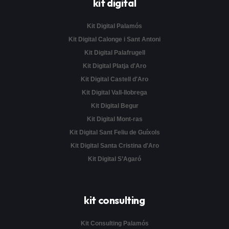
kit digital
Kit Digital Palamós
Kit Digital Calonge i Sant Antoni
Kit Digital Palafrugell
Kit Digital Platja d'Aro
Kit Digital Castell d'Aro
Kit Digital Vall-llobrega
Kit Digital Begur
Kit Digital Mont-ras
Kit Digital Sant Feliu de Guíxols
Kit Digital Santa Cristina d'Aro
Kit Digital S’Agaró
kit consulting
Kit Consulting Palamós