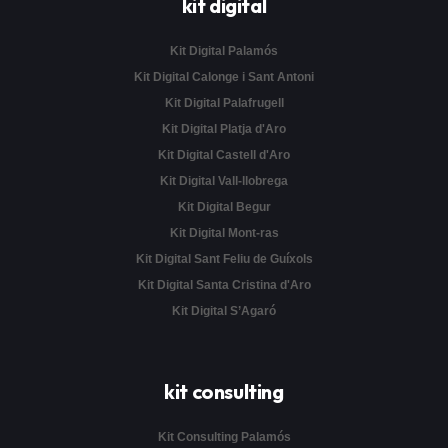
kit digital
Kit Digital Palamós
Kit Digital Calonge i Sant Antoni
Kit Digital Palafrugell
Kit Digital Platja d'Aro
Kit Digital Castell d'Aro
Kit Digital Vall-llobrega
Kit Digital Begur
Kit Digital Mont-ras
Kit Digital Sant Feliu de Guíxols
Kit Digital Santa Cristina d'Aro
Kit Digital S’Agaró
kit consulting
Kit Consulting Palamós