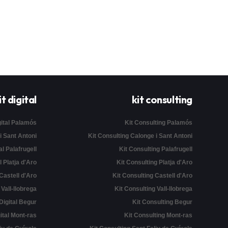
it digital
kit consulting
gital Palamós
Kit Consulting Palamós
 i Sant Antoni
Kit Consulting Calonge i Sant Antoni
al Palafrugell
Kit Consulting Palafrugell
l Platja d'Aro
Kit Consulting Platja d'Aro
 Castell d'Aro
Kit Consulting Castell d'Aro
l Vall-llobrega
Kit Consulting Vall-llobrega
 Digital Begur
Kit Consulting Begur
gital Mont-ras
Kit Consulting Mont-ras