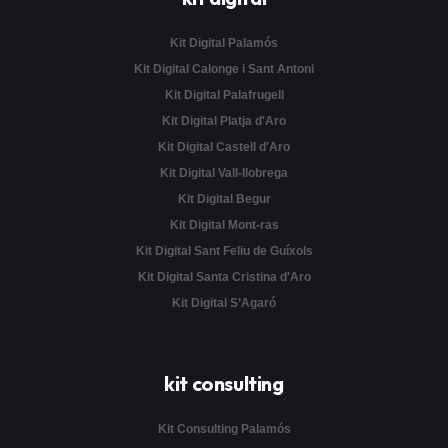
Kit Digital Palamós
Kit Digital Calonge i Sant Antoni
Kit Digital Palafrugell
Kit Digital Platja d'Aro
Kit Digital Castell d'Aro
Kit Digital Vall-llobrega
Kit Digital Begur
Kit Digital Mont-ras
Kit Digital Sant Feliu de Guíxols
Kit Digital Santa Cristina d'Aro
Kit Digital S’Agaró
kit consulting
Kit Consulting Palamós