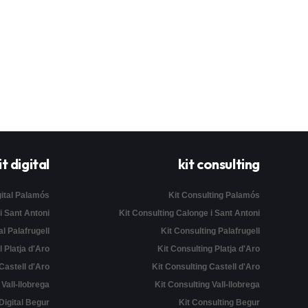
it digital
kit consulting
gital Palamós
Kit Consulting Palamós
 i Sant Antoni
Kit Consulting Calonge i Sant Antoni
al Palafrugell
Kit Consulting Palafrugell
l Platja d'Aro
Kit Consulting Platja d'Aro
 Castell d'Aro
Kit Consulting Castell d'Aro
l Vall-llobrega
Kit Consulting Vall-llobrega
 Digital Begur
Kit Consulting Begur