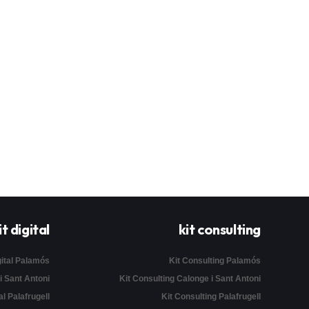
it digital
kit consulting
gital Palamós
Kit Consulting Palamós
 i Sant Antoni
Kit Consulting Calonge i Sant Antoni
al Palafrugell
Kit Consulting Palafrugell