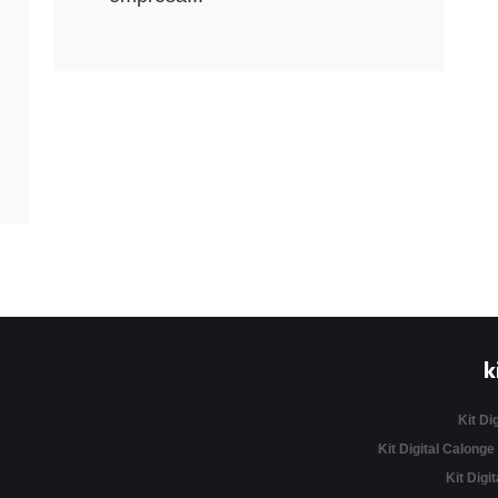
k
Kit Di
Kit Digital Calonge
Kit Digit