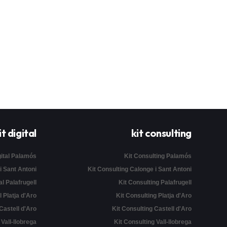
it digital
kit consulting
gital Palamós
Kit Consulting Palamós
 i Sant Antoni
Kit Consulting Calonge i Sant Antoni
al Palafrugell
Kit Consulting Palafrugell
l Platja d'Aro
Kit Consulting Platja d'Aro
 Castell d'Aro
Kit Consulting Castell d'Aro
l Vall-llobrega
Kit Consulting Vall-llobrega