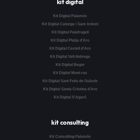
kit digital
Kit Digital Palamós
Kit Digital Calonge i Sant Antoni
Kit Digital Palafrugell
Kit Digital Platja d'Aro
Kit Digital Castell d'Aro
Kit Digital Vall-llobrega
Kit Digital Begur
Kit Digital Mont-ras
Kit Digital Sant Feliu de Guíxols
Kit Digital Santa Cristina d'Aro
Kit Digital S’Agaró
kit consulting
Kit Consulting Palamós