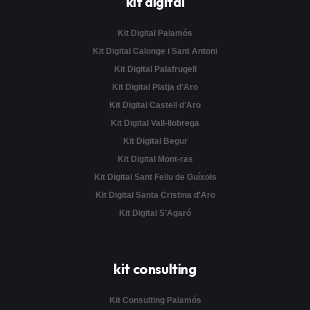
kit digital
Kit Digital Palamós
Kit Digital Calonge i Sant Antoni
Kit Digital Palafrugell
Kit Digital Platja d'Aro
Kit Digital Castell d'Aro
Kit Digital Vall-llobrega
Kit Digital Begur
Kit Digital Mont-ras
Kit Digital Sant Feliu de Guíxols
Kit Digital Santa Cristina d'Aro
Kit Digital S’Agaró
kit consulting
Kit Consulting Palamós