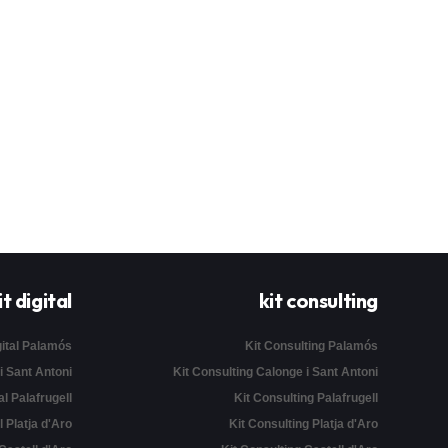
it digital
kit consulting
gital Palamós
Kit Consulting Palamós
 i Sant Antoni
Kit Consulting Calonge i Sant Antoni
al Palafrugell
Kit Consulting Palafrugell
l Platja d'Aro
Kit Consulting Platja d'Aro