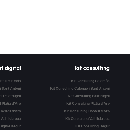
it digital
kit consulting
gital Palamós
Kit Consulting Palamós
 i Sant Antoni
Kit Consulting Calonge i Sant Antoni
al Palafrugell
Kit Consulting Palafrugell
l Platja d'Aro
Kit Consulting Platja d'Aro
 Castell d'Aro
Kit Consulting Castell d'Aro
l Vall-llobrega
Kit Consulting Vall-llobrega
 Digital Begur
Kit Consulting Begur