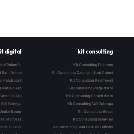
it digital
kit consulting
gital Palamós
Kit Consulting Palamós
 i Sant Antoni
Kit Consulting Calonge i Sant Antoni
al Palafrugell
Kit Consulting Palafrugell
l Platja d'Aro
Kit Consulting Platja d'Aro
 Castell d'Aro
Kit Consulting Castell d'Aro
l Vall-llobrega
Kit Consulting Vall-llobrega
 Digital Begur
Kit Consulting Begur
gital Mont-ras
Kit Consulting Mont-ras
liu de Guíxols
Kit Consulting Sant Feliu de Guíxols