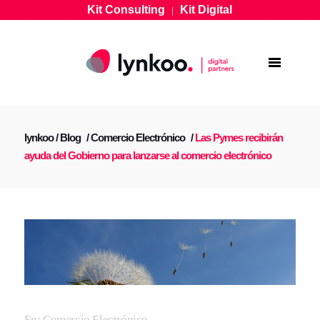
Kit Consulting
Kit Digital
|
lynkoo
/
Blog
/
Comercio Electrónico
/
Las Pymes recibirán
ayuda del Gobierno para lanzarse al comercio electrónico
En:
Comercio Electrónico