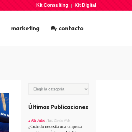
Kit Consulting
Kit Digital
|
CONSTRUIMOS
SOFTWARE
tecnologia
marketing
contacto
EXPANSIÓN
DIGITAL
marketing
Categorías
Categorías
Últimas Publicaciones
29th Julio
En:
Diseño Web
¿Cuándo necesita una empresa