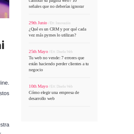
cambiar su página web? 10
señales que no deberías ignorar
29th Junio
En:
Innovación
¿Qué es un CRM y por qué cada
vez más pymes lo utilizan?
i
25th Mayo
En:
Diseño Web
Tu web no vende: 7 errores que
están haciendo perder clientes a tu
negocio
ine.
10th Mayo
En:
Diseño Web
Cómo elegir una empresa de
stos
desarrollo web
stra