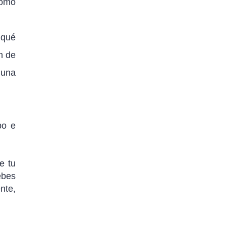
cómo
 qué
n de
 una
po e
e tu
ebes
nte,