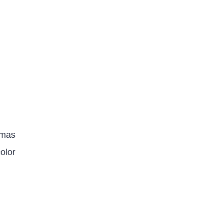
emas
olor