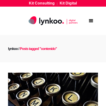
Kit Consulting
Kit Digital
|
lynkoo
/
Posts tagged "contenido"