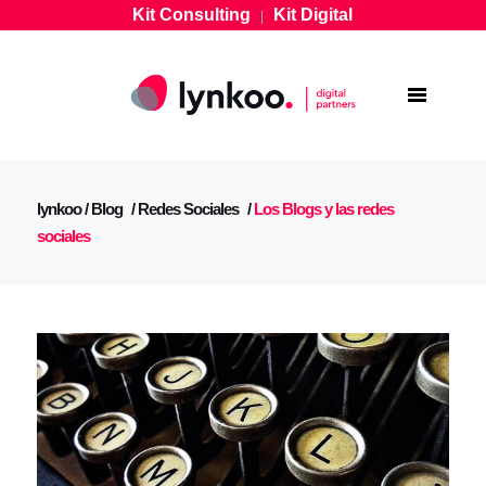
Kit Consulting
Kit Digital
|
lynkoo
/
Blog
/
Redes Sociales
/
Los Blogs y las redes
sociales