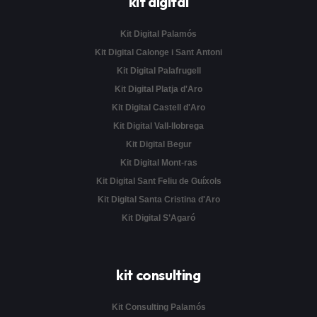
kit digital
Kit Digital Palamós
Kit Digital Calonge i Sant Antoni
Kit Digital Palafrugell
Kit Digital Platja d'Aro
Kit Digital Castell d'Aro
Kit Digital Vall-llobrega
Kit Digital Begur
Kit Digital Mont-ras
Kit Digital Sant Feliu de Guíxols
Kit Digital Santa Cristina d'Aro
Kit Digital S’Agaró
kit consulting
Kit Consulting Palamós