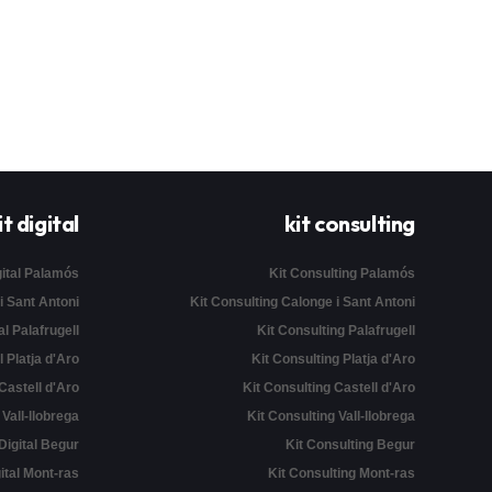
it digital
kit consulting
gital Palamós
Kit Consulting Palamós
 i Sant Antoni
Kit Consulting Calonge i Sant Antoni
al Palafrugell
Kit Consulting Palafrugell
l Platja d'Aro
Kit Consulting Platja d'Aro
 Castell d'Aro
Kit Consulting Castell d'Aro
l Vall-llobrega
Kit Consulting Vall-llobrega
 Digital Begur
Kit Consulting Begur
gital Mont-ras
Kit Consulting Mont-ras