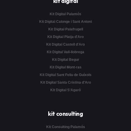
kit digital
Kit Digital Palamós
Kit Digital Calonge i Sant Antoni
Kit Digital Palafrugell
Kit Digital Platja d'Aro
Kit Digital Castell d'Aro
Kit Digital Vall-llobrega
Kit Digital Begur
Kit Digital Mont-ras
Kit Digital Sant Feliu de Guíxols
Kit Digital Santa Cristina d'Aro
Kit Digital S’Agaró
kit consulting
Kit Consulting Palamós