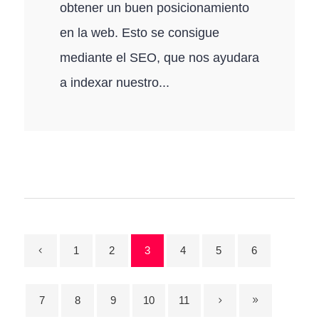
obtener un buen posicionamiento
en la web. Esto se consigue
mediante el SEO, que nos ayudara
a indexar nuestro...
1
2
3
4
5
6
7
8
9
10
11