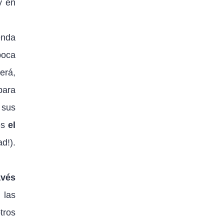
y en
enda
poca
erá,
para
 sus
es
el
d!).
avés
 las
tros