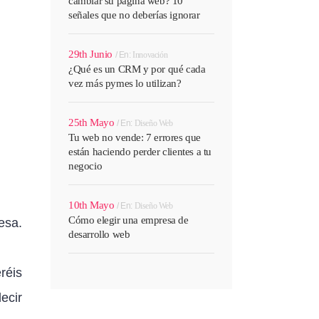
cambiar su página web? 10
señales que no deberías ignorar
29th Junio
En:
Innovación
¿Qué es un CRM y por qué cada
vez más pymes lo utilizan?
25th Mayo
En:
Diseño Web
Tu web no vende: 7 errores que
están haciendo perder clientes a tu
negocio
10th Mayo
En:
Diseño Web
Cómo elegir una empresa de
esa.
desarrollo web
réis
ecir