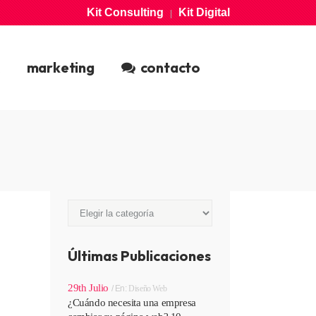
Kit Consulting
Kit Digital
|
CONSTRUIMOS
SOFTWARE
tecnologia
marketing
contacto
EXPANSIÓN
DIGITAL
marketing
Categorías
Categorías
Últimas Publicaciones
29th Julio
En:
Diseño Web
¿Cuándo necesita una empresa