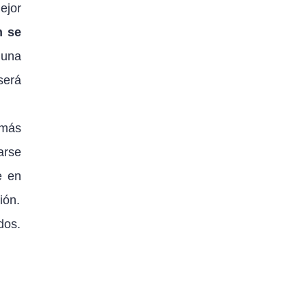
ejor
n se
guna
será
 más
arse
 en
ión.
dos.