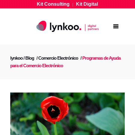
Kit Consulting
Kit Digital
|
lynkoo
/
Blog
/
Comercio Electrónico
/
Programas de Ayuda
para el Comercio Electrónico