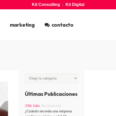
Kit Consulting
Kit Digital
|
CONSTRUIMOS
SOFTWARE
tecnologia
marketing
contacto
EXPANSIÓN
DIGITAL
marketing
Categorías
Categorías
Últimas Publicaciones
29th Julio
En:
Diseño Web
¿Cuándo necesita una empresa