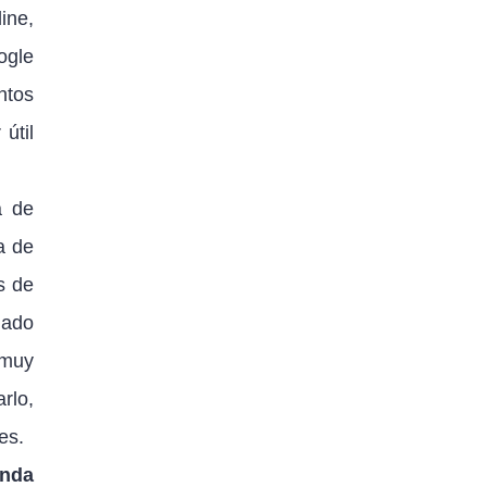
ine,
ogle
ntos
útil
a de
a de
s de
dado
 muy
rlo,
es.
enda