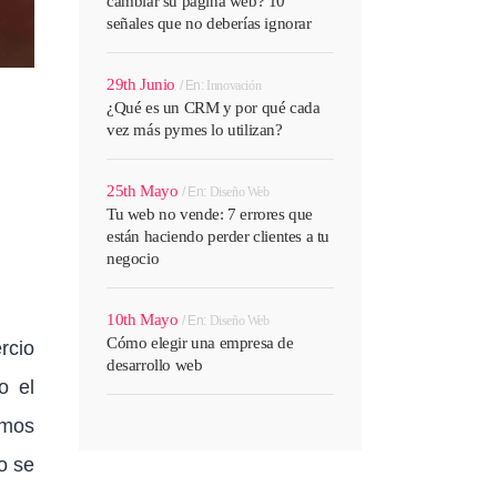
cambiar su página web? 10
señales que no deberías ignorar
29th Junio
En:
Innovación
¿Qué es un CRM y por qué cada
vez más pymes lo utilizan?
25th Mayo
En:
Diseño Web
Tu web no vende: 7 errores que
están haciendo perder clientes a tu
negocio
10th Mayo
En:
Diseño Web
Cómo elegir una empresa de
rcio
desarrollo web
o el
emos
o se