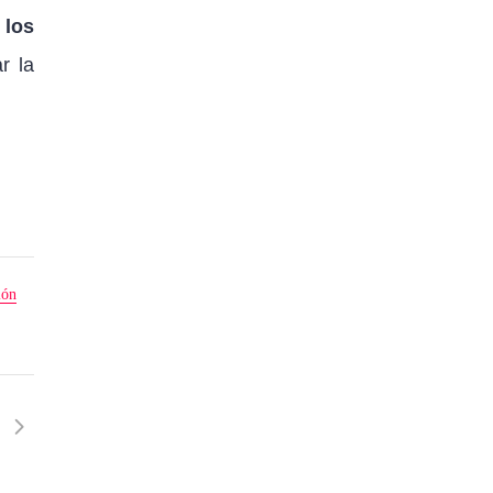
 los
r la
ión